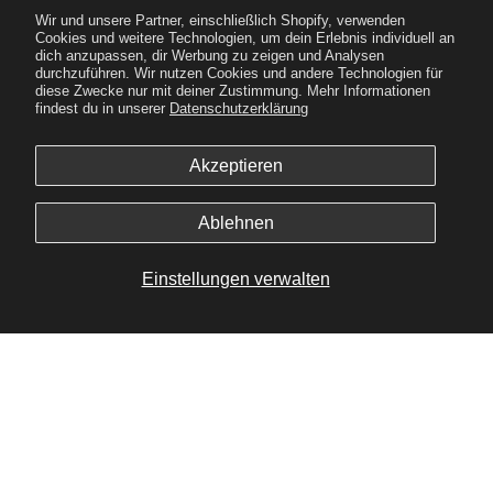
Wir und unsere Partner, einschließlich Shopify, verwenden
Cookies und weitere Technologien, um dein Erlebnis individuell an
dich anzupassen, dir Werbung zu zeigen und Analysen
durchzuführen. Wir nutzen Cookies und andere Technologien für
diese Zwecke nur mit deiner Zustimmung. Mehr Informationen
findest du in unserer
Datenschutzerklärung
Newest Sneakers
Akzeptieren
HAUPTMENÜ
GÄNGIGER HYPE
Ablehnen
LERNEN
Einstellungen verwalten
UNTERSTÜTZUNG
Früher Zugang + Blick hinter die Kulissen + mehr
Senden Sie eine SMS mit dem Text JOINCH an 58472
Ich stimme zu, regelmäßig automatisierte Marketing-
Textnachrichten (z. B. Warenkorb-Erinnerungen) an die
angegebene Telefonnummer zu erhalten. Die Zustimmung ist
keine Kaufbedingung. Es können Nachrichten- und
Datengebühren anfallen. Die Häufigkeit der Nachrichten variiert.